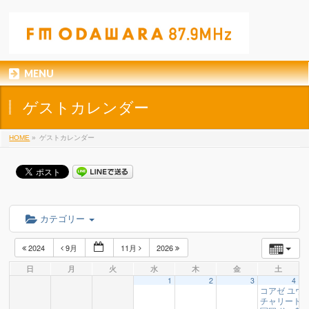
MENU
ゲストカレンダー
HOME
»
ゲストカレンダー
カテゴリー
2024
9月
11月
2026
日
月
火
水
木
金
土
1
2
3
4
コアゼ ユウ
チャリート