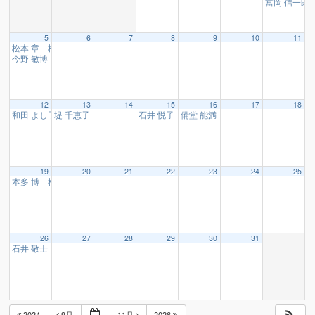
冨岡 信一郎
5
6
7
8
9
10
11
松本 章 様
10:15
今野 敏博 様
19:00
12
13
14
15
16
17
18
和田 よし子 様、星崎 春美 様
堤 千恵子 様
石井 悦子 様
備堂 能満 様
16:10
10:15
16:10
16:10
19
20
21
22
23
24
25
本多 博 様
10:15
26
27
28
29
30
31
石井 敬士 様、小泉 政治 様
10:15
2024
9月
11月
2026