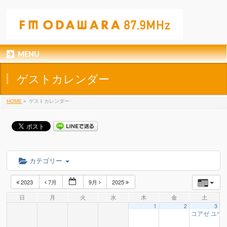
MENU
ゲストカレンダー
HOME
»
ゲストカレンダー
カテゴリー
2023
7月
9月
2025
日
月
火
水
木
金
土
1
2
3
コアゼ ユウ