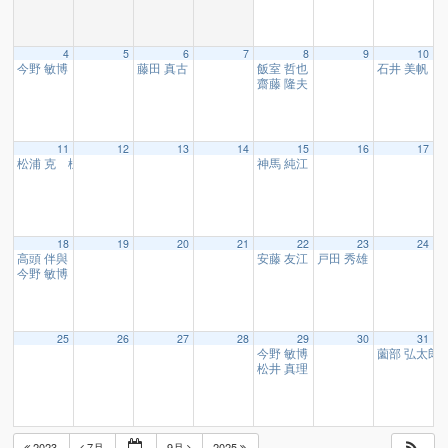
4
5
6
7
8
9
10
今野 敏博 様
藤田 真古 様、高橋 絢子 様
飯室 哲也 様
石井 美帆 
19:00
16:10
16:10
齋藤 隆夫 様
17:45
11
12
13
14
15
16
17
松浦 克 様
神馬 純江 様
10:15
16:10
18
19
20
21
22
23
24
高頭 伴與 様
安藤 友江 様
戸田 秀雄 様
10:15
11:30
16:10
今野 敏博 様
20:00
25
26
27
28
29
30
31
今野 敏博 様
薗部 弘太郎
03:56
松井 真理 様、ギャリッシュ明予
2023
7月
9月
2025