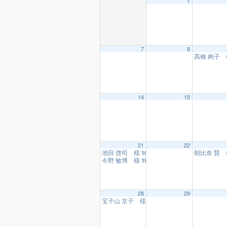
1
7
8
髙橋 絢子
14
15
21
22
池田 啓司 様
朝比奈 賢
10:15
今野 敏博 様
19:00
28
29
宝子山 京子 様、菅野 英余 様 劇団団長 