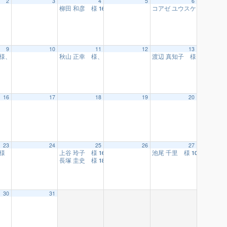
2
3
4
5
6
柳田 和彦 様
コアゼ ユウスケ 様
16:10
10:10
9
10
11
12
13
 様、湯川 紀子 様
秋山 正幸 様、岸井 悠莉乃 様
渡辺 真知子 様
16:30
16:10
10:10
16
17
18
19
20
23
24
25
26
27
 様
上谷 玲子 様
池尾 千里 様
18:10
16:10
10:10
長塚 圭史 様
18:10
30
31
関口 秀雄 様
10:15