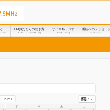
況
FMおだわらの聴き方
サイマルラジオ
番組へのメッセー
ofile
How To Listening
Streaming
Message
2025
月
水
木
金
土