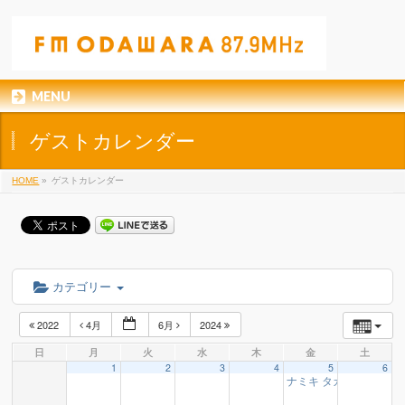
MENU
ゲストカレンダー
HOME
»
ゲストカレンダー
カテゴリー
2022
4月
6月
2024
日
月
火
水
木
金
土
1
2
3
4
5
6
ナミキ タカノリ 様
16