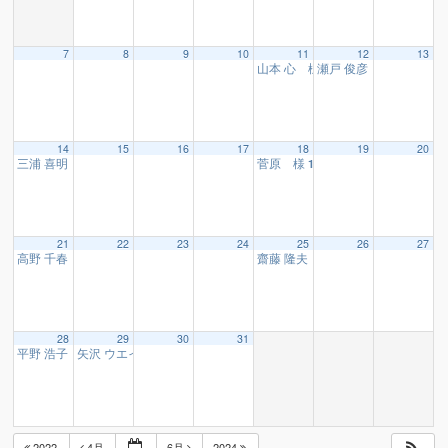
7
8
9
10
11
12
13
山本 心 様
瀬戸 俊彦 様
16:15
16:10
14
15
16
17
18
19
20
三浦 喜明 様
菅原 様
10:15
16:15
21
22
23
24
25
26
27
高野 千春 様
齋藤 隆夫 様
10:15
16:15
28
29
30
31
平野 浩子 様
矢沢 ウエイチ 様
10:15
19:00
2022
4月
6月
2024