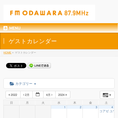
MENU
ゲストカレンダー
HOME
»
ゲストカレンダー
カテゴリー
2022
2月
4月
2024
日
月
火
水
木
金
土
1
2
3
4
コアゼ ユウ