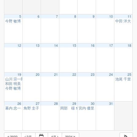
5
6
7
8
9
10
11
今野 敏博 様
中田 洋大 
19:00
12
13
14
15
16
17
18
19
20
21
22
23
24
25
山川 宗一郎 様
池尾 千里 
08:45
和田 明美 様
10:15
今野 敏博 様
19:00
26
27
28
29
30
31
幕内 忠一 様
角野 圭子 様
岡部 様
宮内 優里 様、梅林 太郎 様
10:15
16:10
16:10
16:1
2022
2月
4月
2024