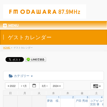
MENU
ゲストカレンダー
HOME
»
ゲストカレンダー
カテゴリー
2022
1月
3月
2024
日
月
火
水
木
金
土
1
2
3
4
夢路 様、板の上カマ太郎 様
戸田 秀雄 様
コアゼ ユウ
10:30
16:10
宮田 肇 様