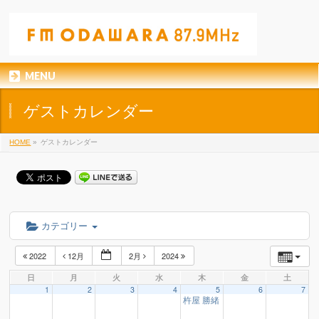
MENU
ゲストカレンダー
HOME
»
ゲストカレンダー
カテゴリー
2022
12月
2月
2024
日
月
火
水
木
金
土
1
2
3
4
5
6
7
杵屋 勝緒 様
16:15