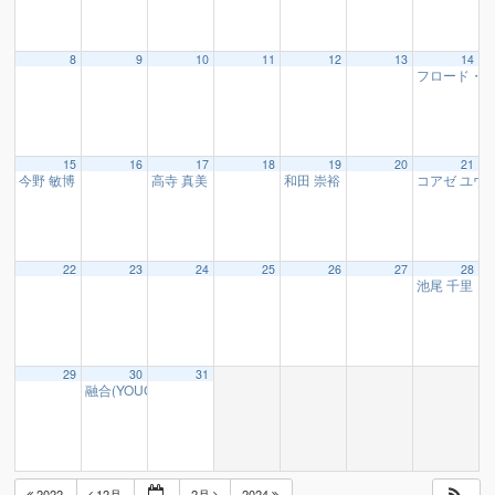
8
9
10
11
12
13
14
フロード・
15
16
17
18
19
20
21
今野 敏博 様
高寺 真美 様
和田 崇裕 様
コアゼ ユウ
19:00
16:10
16:10
22
23
24
25
26
27
28
池尾 千里 
29
30
31
融合(YOUGO,おぎそあきなり) 様
19:00
2022
12月
2月
2024