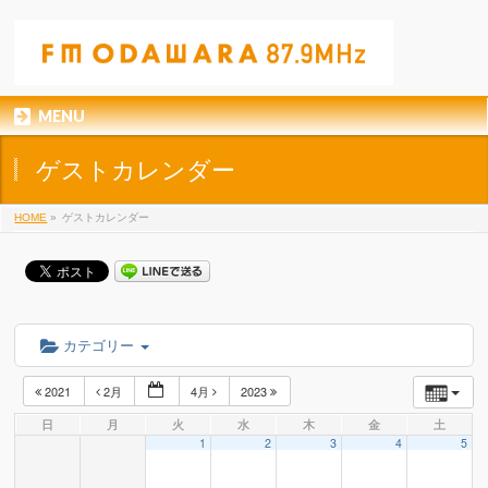
MENU
ゲストカレンダー
HOME
»
ゲストカレンダー
カテゴリー
2021
2月
4月
2023
日
月
火
水
木
金
土
1
2
3
4
5