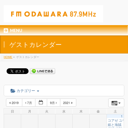
MENU
ゲストカレンダー
HOME
»
ゲストカレンダー
カテゴリー
2019
7月
9月
2021
日
月
火
水
木
金
土
1
コアゼ ユウ
姫と海賊 