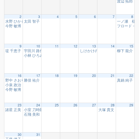
渡辺 拓郎 
2
3
4
5
6
7
8
水野 ひかる 様
太田 智子 様
一ノ瀬 様
07:00
16:30
0
今野 敏博 様
フロード・
19:00
9
10
11
12
13
14
15
堤 千恵子 様
宇田川 路代 様
しけかけのモク 様
柳下 龍介 
10:10
16:10
20:00
小林 ひろみ 様
16:30
16
17
18
19
20
21
22
野中 さおり 様
勝俣 祐介 様
真鍋 純子 
07:00
16:30
小泉 政治 様
10:15
今野 敏博 様
19:00
23
24
25
26
27
28
29
諸星 正美 様
小室 刀時朗 様
大塚 貴文 様
10:15
16:10
18:10
石飛 美和 様
16:30
30
31
工藤 澄子 様