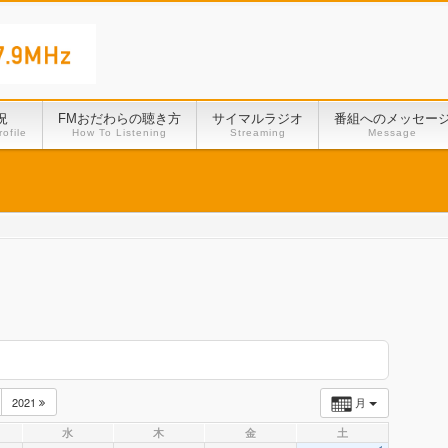
況
FMおだわらの聴き方
サイマルラジオ
番組へのメッセー
ofile
How To Listening
Streaming
Message
2021
月
水
木
金
土