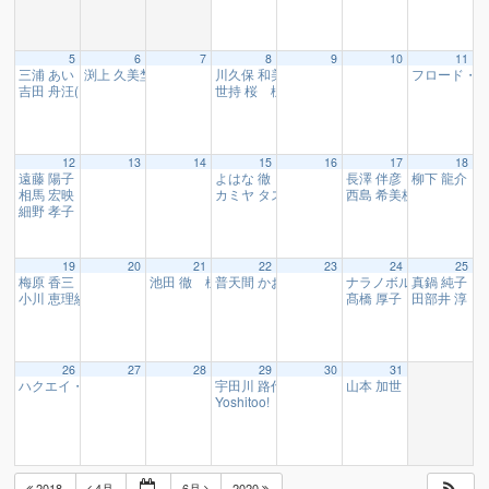
5
6
7
8
9
10
11
三浦 あい 様
渕上 久美埜 様、つちや くみこ 様、キッシー 様
川久保 和美 様
フロード・
07:00
16:10
17:10
吉田 舟汪(しゅうおう) 様
世持 桜 様
10:15
19:00
12
13
14
15
16
17
18
遠藤 陽子 様
よはな 徹 様
長澤 伴彦 様
柳下 龍介 
07:00
19:00
11:15
相馬 宏映 様
カミヤ タスク 様
西島 希美枝 様、飯島
09:35
19:00
細野 孝子 様
10:15
19
20
21
22
23
24
25
梅原 香三 様、押田 愛 様
池田 徹 様
普天間 かおり 様
ナラノボル 様、元林 
真鍋 純子 
10:10
12:30
19:00
小川 恵理紗 様
髙橋 厚子 様
田部井 淳 
14:35
11:30
26
27
28
29
30
31
ハクエイ・キム 様
宇田川 路代 様
山本 加世 様
14:35
16:10
11:30
Yoshitoo! 様
19:00
2018
4月
6月
2020