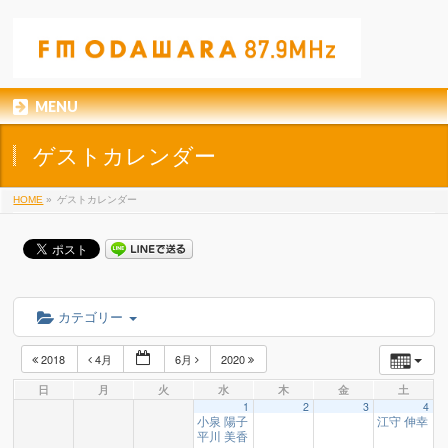
MENU
ゲストカレンダー
HOME
»
ゲストカレンダー
カテゴリー
2018
4月
6月
2020
日
月
火
水
木
金
土
1
2
3
4
小泉 陽子 様
江守 伸幸 
19:00
平川 美香 様
19:00