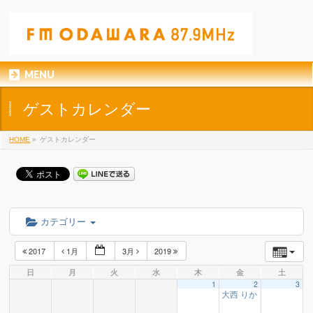
MENU
ゲストカレンダー
HOME
»
ゲストカレンダー
カテゴリー
2017
1月
3月
2019
日
月
火
水
木
金
土
1
2
3
大西 りか 様
22:00