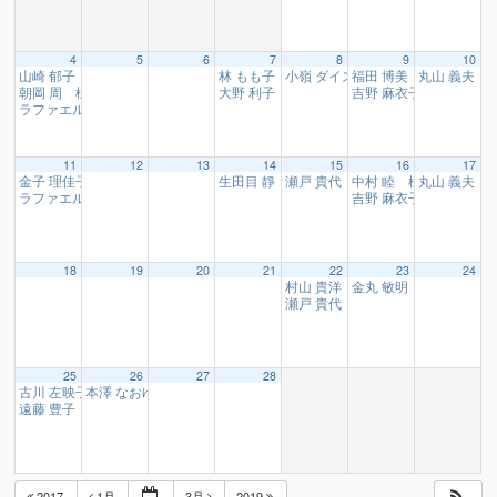
4
5
6
7
8
9
10
山崎 郁子 様（朗読フレディ）
林 もも子 様、marina 様
小嶺 ダイスケ 様（シンガーソン
福田 博美 様（NPO
丸山 義夫 
10:10
10:00
朝岡 周 様（サックスプレイヤー）
大野 利子 様（女神ヶ丘ガーデン）
吉野 麻衣子 様
14:35
17:10
22:00
ラファエル・モイセ・エレディア 様（パーカッショニスト）
20:00
11
12
13
14
15
16
17
金子 理佳子 様、岸井 初美 様（芝居屋）
生田目 靜 様（小田原税務署 副署長）
瀬戸 貴代 様（抽象画作家）
中村 睦 様（かいせい
丸山 義夫 
10:10
10:05
13:30
ラファエル・モイセ・エレディア 様（パーカッショニスト）
吉野 麻衣子 様
20:00
22:00
18
19
20
21
22
23
24
村山 貴洋 様（小田原市消防本部
金丸 敏明 様
22:00
瀬戸 貴代 様（抽象画作家）
13:30
25
26
27
28
古川 左映子 様（神奈川近代文学館）
本澤 なおゆき 様（開成ジュニアアンサンブル ブルーバーズ）
09:30
17:1
遠藤 豊子 様（小田原えがりて 会長）
10:10
2017
1月
3月
2019