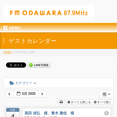
MENU
ゲストカレンダー
HOME
»
ゲストカレンダー
カテゴリー
5月 2025
すべてえ閉じる
すべて開く
5月
高田 信弘 様、青木 雅也 様
4