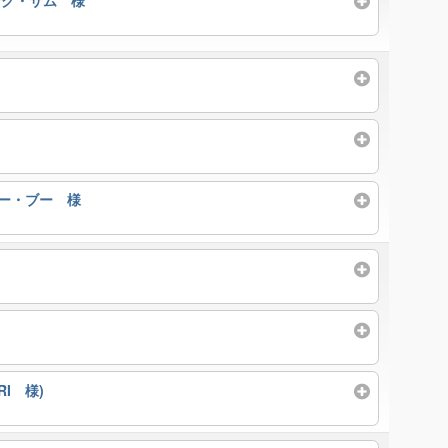
ング・サム 様
ー・ブー 様
RI 様)