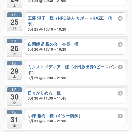
3月 24 @ 20:30 – 21:00
土
3月
工藤 澄子 様（NPO法人 サポートKAZE 代
25
表）
日
3月 25 @ 10:10 – 10:20
3月
自閉症児 親の会 会長 様
26
3月 26 @ 16:10 – 16:20
月
3月
ミクストメディア 様（小田原出身3ピースバン
29
ド）
木
3月 29 @ 20:00 – 21:00
3月
日々かりめろ 様
30
3月 30 @ 11:30 – 11:45
金
3月
小澤 雅樹 様（ギター講師）
31
3月 31 @ 20:30 – 21:00
土