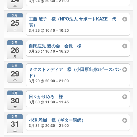
3月 24 @ 20:30 – 21:00
土
3月
工藤 澄子 様（NPO法人 サポートKAZE 代
25
表）
日
3月 25 @ 10:10 – 10:20
3月
自閉症児 親の会 会長 様
26
3月 26 @ 16:10 – 16:20
月
3月
ミクストメディア 様（小田原出身3ピースバン
29
ド）
木
3月 29 @ 20:00 – 21:00
3月
日々かりめろ 様
30
3月 30 @ 11:30 – 11:45
金
3月
小澤 雅樹 様（ギター講師）
31
3月 31 @ 20:30 – 21:00
土