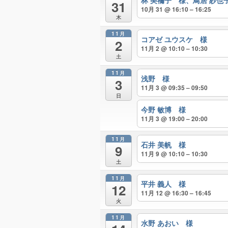
林 美禰子 様、鳥居 紗也
31
10月 31 @ 16:10 – 16:25
木
11月
コアゼ ユウスケ 様
2
11月 2 @ 10:10 – 10:30
土
11月
浅野 様
3
11月 3 @ 09:35 – 09:50
日
今野 敏博 様
11月 3 @ 19:00 – 20:00
11月
石井 美帆 様
9
11月 9 @ 10:10 – 10:30
土
11月
平井 義人 様
12
11月 12 @ 16:30 – 16:45
火
11月
水野 あおい 様