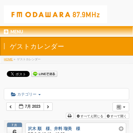
MENU
ゲストカレンダー
HOME
»
ゲストカレンダー
カテゴリー
7月 2023
すべてえ閉じる
すべて開く
7月
沢木 順 様、井料 瑠美 様
6